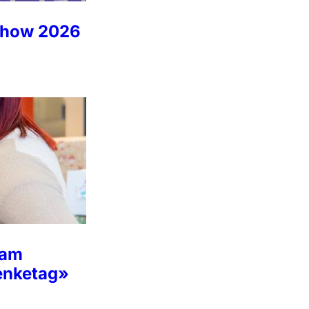
show 2026
 am
enketag»