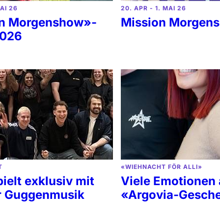
MAI 26
20. APR - 1. MAI 26
on Morgenshow»-
Mission Morgen
2026
T
«WIEHNACHT FÖR ALLI»
ielt exklusiv mit
Viele Emotionen
r Guggenmusik
«Argovia-Gesch