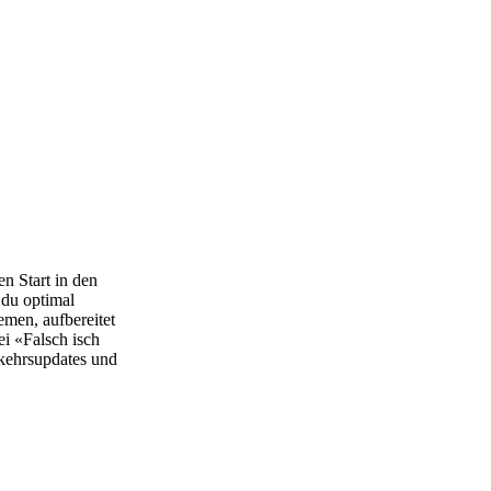
n Start in den
 du optimal
emen, aufbereitet
i «Falsch isch
erkehrsupdates und