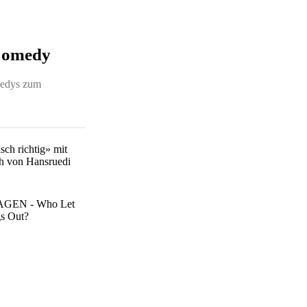
Comedy
medys zum
sch richtig» mit
h von Hansruedi
GEN - Who Let
s Out?