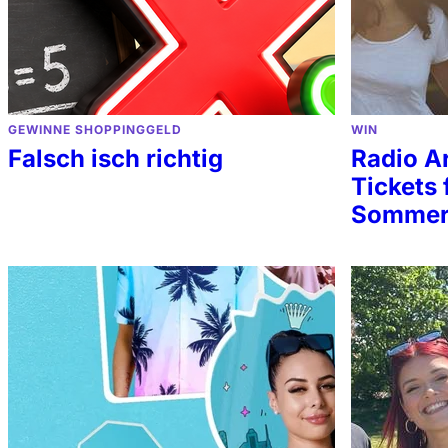
GEWINNE SHOPPINGGELD
WIN
Falsch isch richtig
Radio Ar
Tickets 
Somme