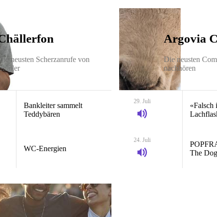
Chällerfon
Argovia 
Die neusten Scherzanrufe von
Die neusten Co
Chäller
nachhören
29. Juli
Bankleiter sammelt
«Falsch i
Teddybären
Lachflas
24. Juli
POPFRA
WC-Energien
The Dog