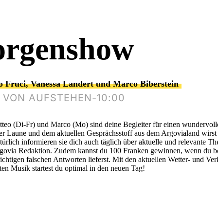
rgenshow
o Fruci, Vanessa Landert und Marco Biberstein
 VON AUFSTEHEN-10:00
teo (Di-Fr) und Marco (Mo) sind deine Begleiter für einen wundervolle
er Laune und dem aktuellen Gesprächsstoff aus dem Argovialand wirst
ürlich informieren sie dich auch täglich über aktuelle und relevante Th
rgovia Redaktion. Zudem kannst du 100 Franken gewinnen, wenn du be
 richtigen falschen Antworten lieferst. Mit den aktuellen Wetter- und V
ten Musik startest du optimal in den neuen Tag!