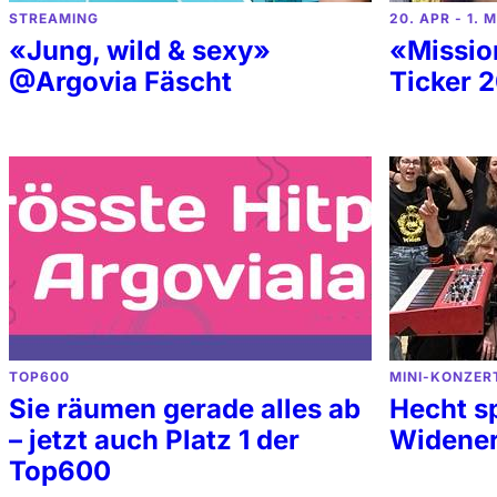
STREAMING
20. APR - 1. 
«Jung, wild & sexy»
«Missi
@Argovia Fäscht
Ticker 
TOP600
MINI-KONZER
Sie räumen gerade alles ab
Hecht sp
– jetzt auch Platz 1 der
Widene
Top600