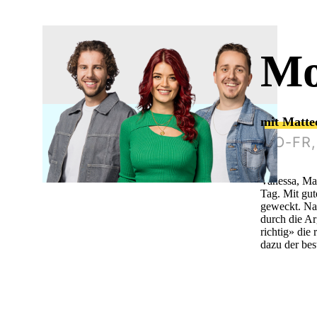
Mo
mit Matte
MO-FR,
Vanessa, Mat
Tag. Mit gut
geweckt. Nat
durch die A
richtig» die
dazu der bes