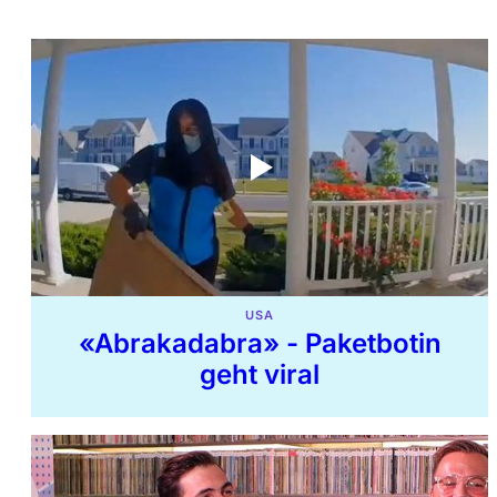
USA
«Abrakadabra» - Paketbotin
geht viral