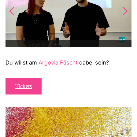
Du willst am
Argovia Fäscht
dabei sein?
Tickets
1
/
11