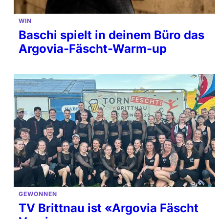
WIN
Baschi spielt in deinem Büro das
Argovia-Fäscht-Warm-up
GEWONNEN
TV Brittnau ist «Argovia Fäscht