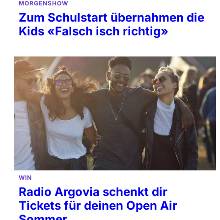
MORGENSHOW
Zum Schulstart übernahmen die
Kids «Falsch isch richtig»
WIN
Radio Argovia schenkt dir
Tickets für deinen Open Air
Sommer