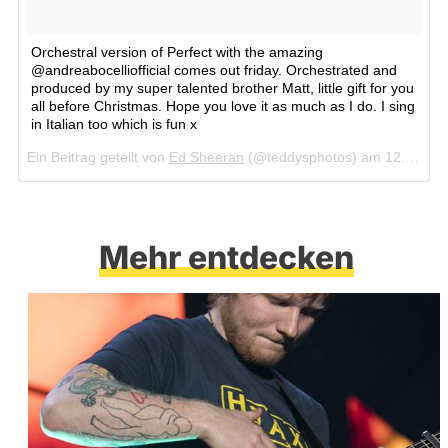
Orchestral version of Perfect with the amazing
@andreabocelliofficial comes out friday. Orchestrated and
produced by my super talented brother Matt, little gift for you
all before Christmas. Hope you love it as much as I do. I sing
in Italian too which is fun x
Ein Beitrag geteilt von
Ed Sheeran
(@teddysphotos) am
12. Dez 2017 um 1:43 Uhr
Mehr entdecken