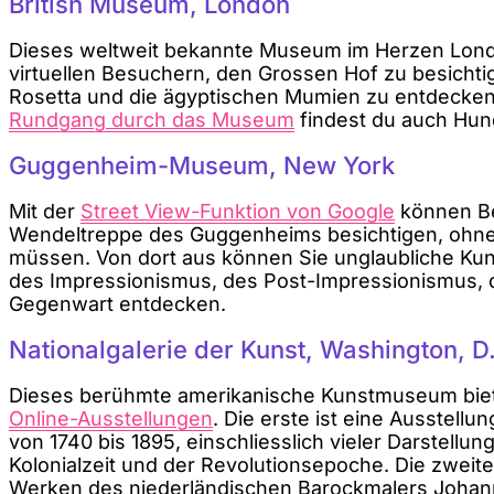
British Museum, London
Dieses weltweit bekannte Museum im Herzen Lond
virtuellen Besuchern, den Grossen Hof zu besichti
Rosetta und die ägyptischen Mumien zu entdecke
Rundgang durch das Museum
findest du auch Hun
Guggenheim-Museum, New York
Mit der
Street View-Funktion von Google
können Be
Wendeltreppe des Guggenheims besichtigen, ohne
müssen. Von dort aus können Sie unglaubliche K
des Impressionismus, des Post-Impressionismus,
Gegenwart entdecken.
Nationalgalerie der Kunst, Washington, D
Dieses berühmte amerikanische Kunstmuseum bie
Online-Ausstellungen
. Die erste ist eine Ausstell
von 1740 bis 1895, einschliesslich vieler Darstellu
Kolonialzeit und der Revolutionsepoche. Die zweit
Werken des niederländischen Barockmalers Johan