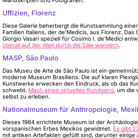
Manuskripten und Fotografien.
Uffizien, Florenz
Diese Galerie beherbergt die Kunstsammlung eine
Familien Italiens, der de'Medicis, aus Florenz. D
Giorgio Vasari speziell für Cosimo I. de'Medici ent
überall auf der Welt durch die Säle wandern
.
MASP, São Paulo
Das Museu de Arte de São Paulo ist ein gemeinnütz
moderne Museum Brasiliens. Die auf klaren Plexigl
Kunstwerke erwecken den Eindruck, als ob das Kun
schwebt.
Mach einen virtuellen Rundgang
, um die
selbst zu erleben.
Nationalmuseum für Anthropologie, Mexi
Dieses 1964 errichtete Museum ist der Archäologi
vorspanischen Erbes Mexikos gewidmet.
Es gibt 
mit antiken Artefakten gefüllt sind, darunter einige 