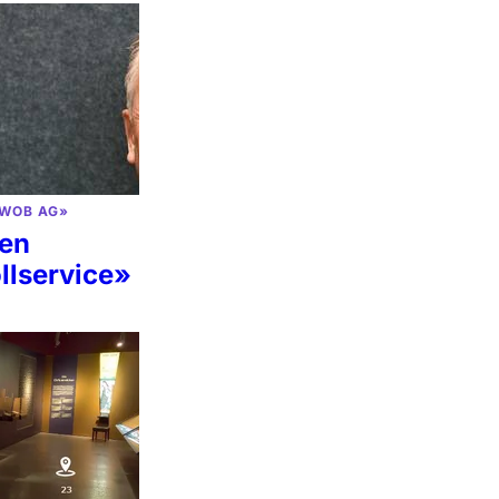
HWOB AG»
nen
llservice»