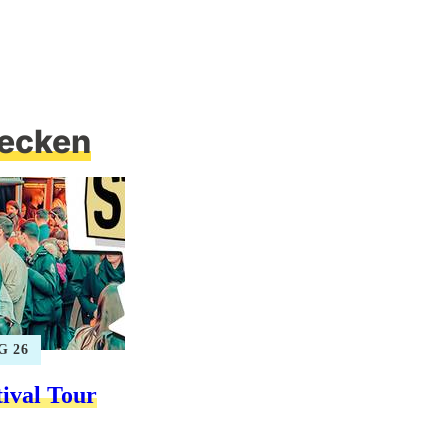
ecken
UG 26
tival Tour