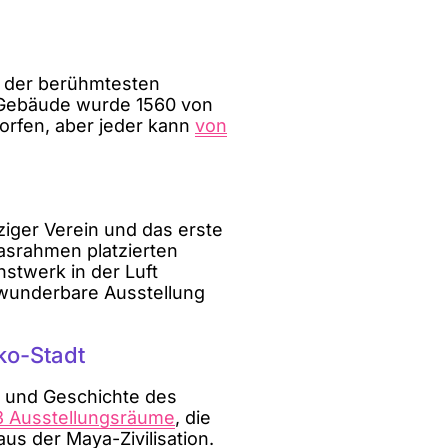
r der berühmtesten
as Gebäude wurde 1560 von
worfen, aber jeder kann
von
iger Verein und das erste
asrahmen platzierten
stwerk in der Luft
 wunderbare Ausstellung
ko-Stadt
e und Geschichte des
23 Ausstellungsräume
, die
aus der Maya-Zivilisation.