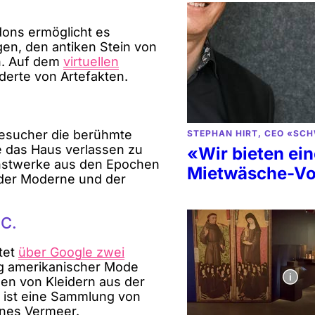
ons ermöglicht es
gen, den antiken Stein von
n. Auf dem
virtuellen
derte von Artefakten.
sucher die berühmte
STEPHAN HIRT, CEO «SC
 das Haus verlassen zu
«Wir bieten ei
unstwerke aus den Epochen
Mietwäsche-Vo
 der Moderne und der
.C.
tet
über Google zwei
ung amerikanischer Mode
ngen von Kleidern aus der
e ist eine Sammlung von
nes Vermeer.