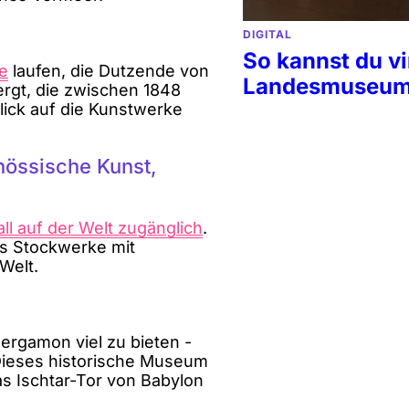
DIGITAL
So kannst du vi
ie
laufen, die Dutzende von
Landesmuseum
rgt, die zwischen 1848
lick auf die Kunstwerke
össische Kunst,
ll auf der Welt zugänglich
.
hs Stockwerke mit
Welt.
ergamon viel zu bieten -
Dieses historische Museum
as Ischtar-Tor von Babylon