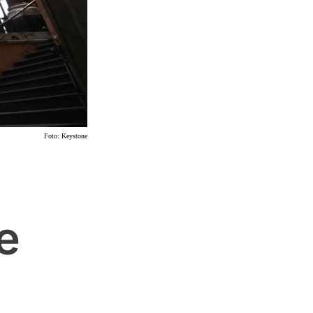
Foto:
Keystone
e