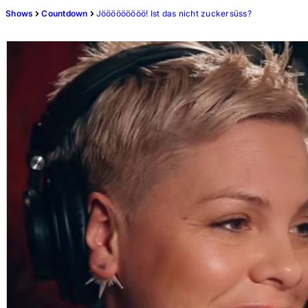
Shows
Countdown
Jööööööööö! Ist das nicht zuckersüss?