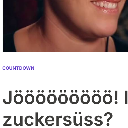
COUNTDOWN
Jööööööööö! I
zuckersüss?