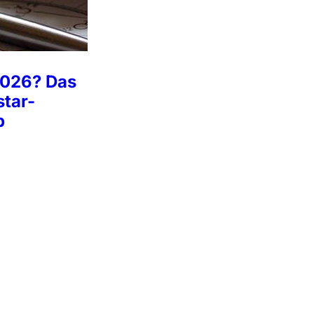
2026? Das
star-
p