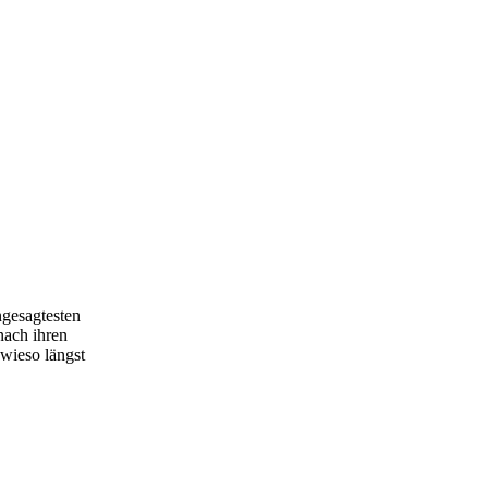
ngesagtesten
nach ihren
owieso längst