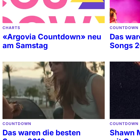
CHARTS
COUNTDOWN
«Argovia Countdown» neu
Das war
am Samstag
Songs 
COUNTDOWN
COUNTDOWN
Das waren die besten
Shawn M