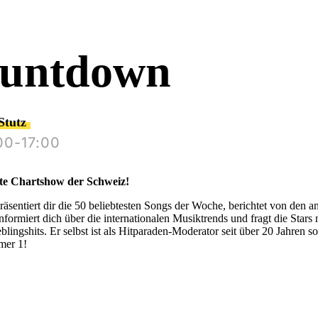
untdown
Stutz
00-17:00
ste Chartshow der Schweiz!
präsentiert dir die 50 beliebtesten Songs der Woche, berichtet von den a
nformiert dich über die internationalen Musiktrends und fragt die Stars 
eblingshits. Er selbst ist als Hitparaden-Moderator seit über 20 Jahren s
mer 1!