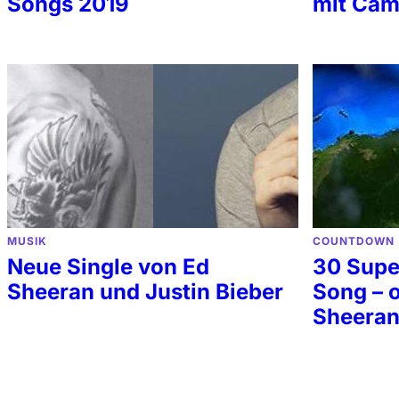
Songs 2019
mit Cam
MUSIK
COUNTDOWN
Neue Single von Ed
30 Supe
Sheeran und Justin Bieber
Song – 
Sheeran