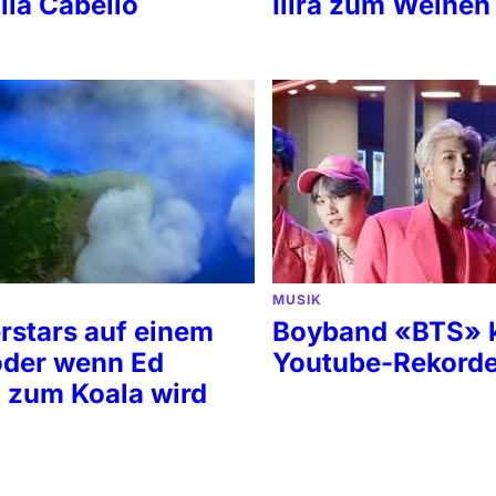
ila Cabello
Ilira zum Weinen
MUSIK
rstars auf einem
Boyband «BTS» 
oder wenn Ed
Youtube-Rekord
 zum Koala wird