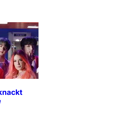
knackt
e