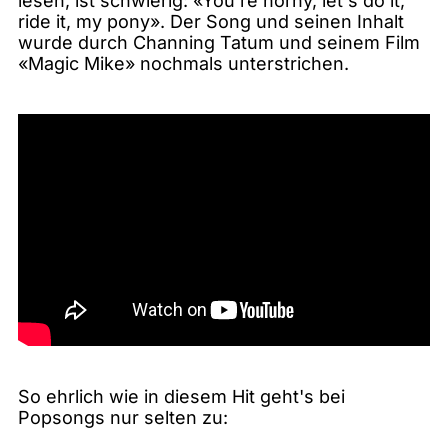
lesen, ist schwierig: «You're horny, let's do it,
ride it, my pony». Der Song und seinen Inhalt
wurde durch Channing Tatum und seinem Film
«Magic Mike» nochmals unterstrichen.
So ehrlich wie in diesem Hit geht's bei
Popsongs nur selten zu: