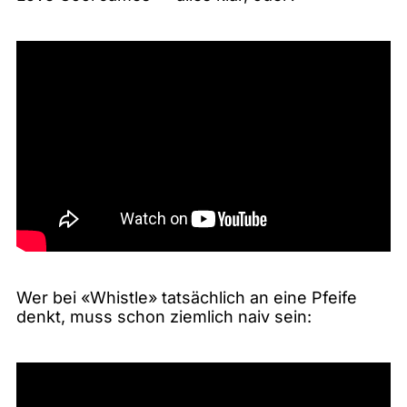
Wer bei «Whistle» tatsächlich an eine Pfeife
denkt, muss schon ziemlich naiv sein: