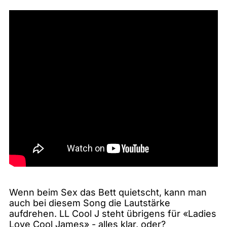
Wenn beim Sex das Bett quietscht, kann man
auch bei diesem Song die Lautstärke
aufdrehen. LL Cool J steht übrigens für «Ladies
Love Cool James» - alles klar, oder?