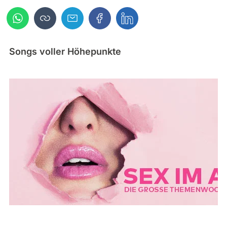
Songs voller Höhepunkte