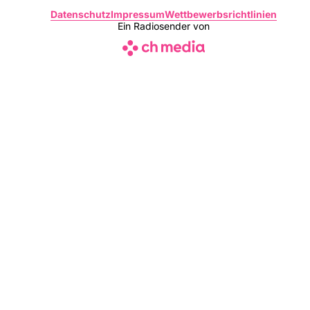
Datenschutz
Impressum
Wettbewerbsrichtlinien
Ein Radiosender von