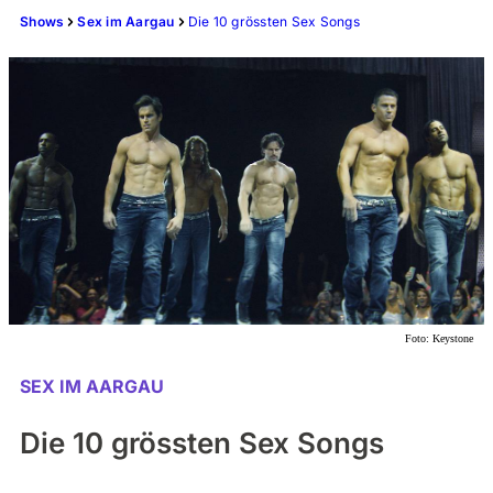
Shows
Sex im Aargau
Die 10 grössten Sex Songs
Foto:
Keystone
SEX IM AARGAU
Die 10 grössten Sex Songs