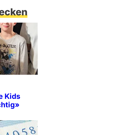
ecken
e Kids
chtig»