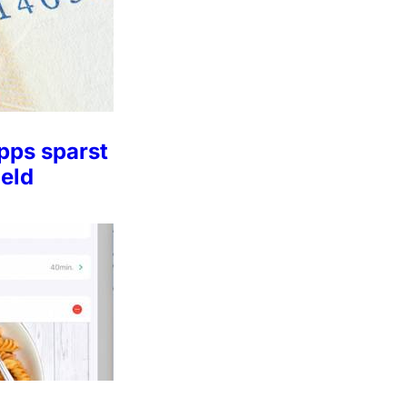
pps sparst
eld