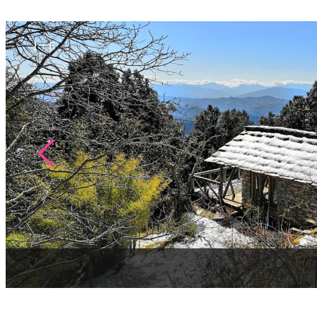
1
/
6