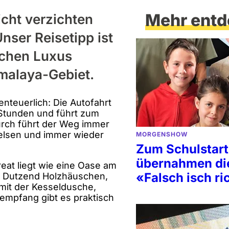
Mehr entd
icht verzichten
nser Reisetipp ist
lichen Luxus
imalaya-Gebiet.
enteuerlich: Die Autofahrt
 Stunden und führt zum
urch führt der Weg immer
 Felsen und immer wieder
MORGENSHOW
Zum Schulstart
übernahmen di
reat liegt wie eine Oase am
«Falsch isch ri
n Dutzend Holzhäuschen,
mit der Kesseldusche,
empfang gibt es praktisch