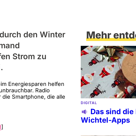
Mehr entd
 durch den Winter
emand
fen Strom zu
.
beim Energiesparen helfen
 unbrauchbar. Radio
 die Smartphone, die alle
DIGITAL
Das sind die
Wichtel-Apps
d
]