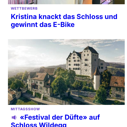
WETTBEWERB
Kristina knackt das Schloss und
gewinnt das E-Bike
MITTAGSSHOW
«Festival der Düfte» auf
Schloss Wildegg