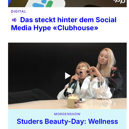
DIGITAL
Das steckt hinter dem Social
Media Hype «Clubhouse»
MORGENSHOW
Studers Beauty-Day: Wellness