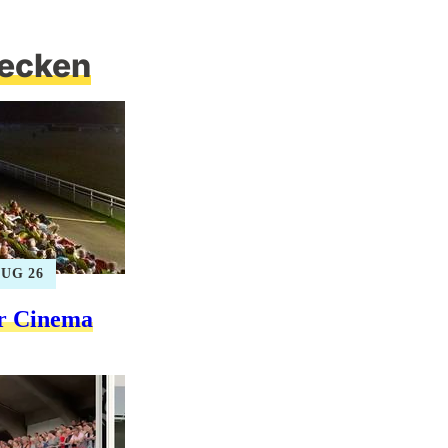
ecken
 AUG 26
r Cinema