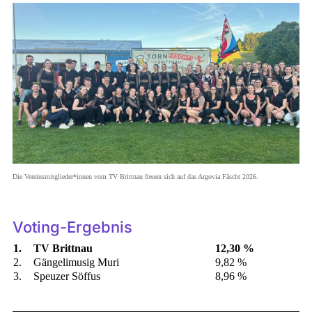
Die Vereinsmitglieder*innen vom TV Brittnau freuen sich auf das Argovia Fäscht 2026.
Voting-Ergebnis
1.
TV Brittnau
12,30 %
2.
Gängelimusig Muri
9,82 %
3.
Speuzer Söffus
8,96 %