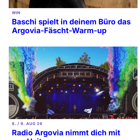
WIN
Baschi spielt in deinem Büro das
Argovia-Fäscht-Warm-up
8. / 9. AUG 26
Radio Argovia nimmt dich mit