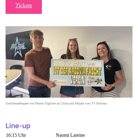
Tickets
Gutscheinübergabe von Marius Füglister an Chiara und Mirjam vom TV Brittnau.
Line-up
16:15 Uhr
Naomi Lareine