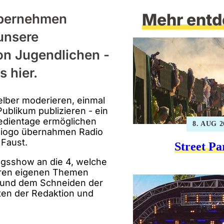
Mehr entd
übernehmen
unsere
von Jugendlichen -
s hier.
elber moderieren, einmal
blikum publizieren - ein
edientage ermöglichen
8. AUG 2
 Diogo übernahmen Radio
 Faust.
Street Pa
agsshow an die 4, welche
ihren eigenen Themen
s und dem Schneiden der
rten der Redaktion und