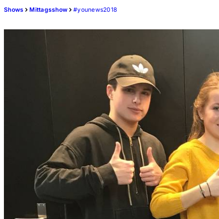
Shows
Mittagsshow
#younews2018