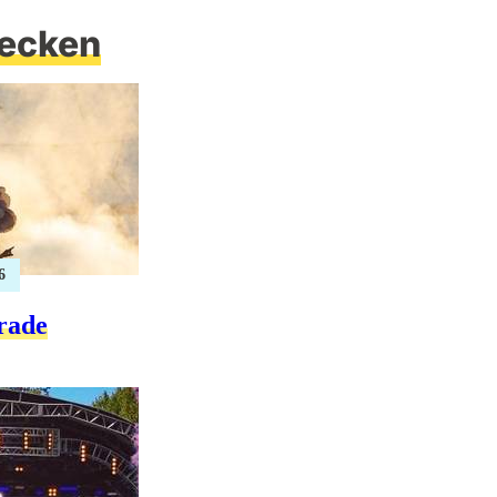
ecken
6
rade