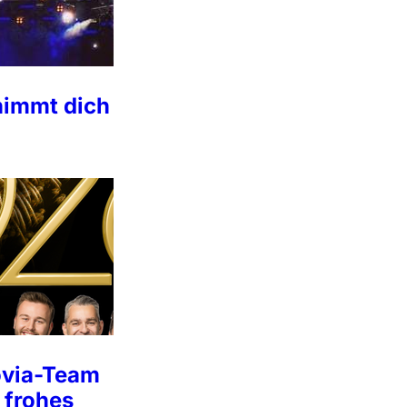
nimmt dich
ovia-Team
 frohes