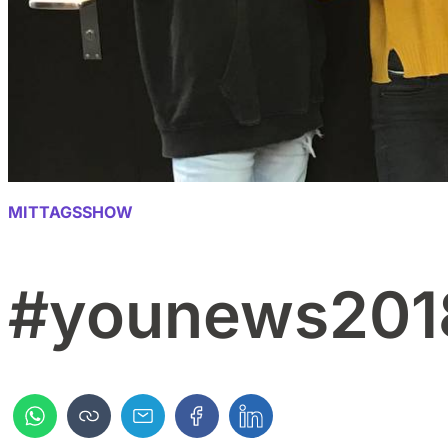
MITTAGSSHOW
#younews201