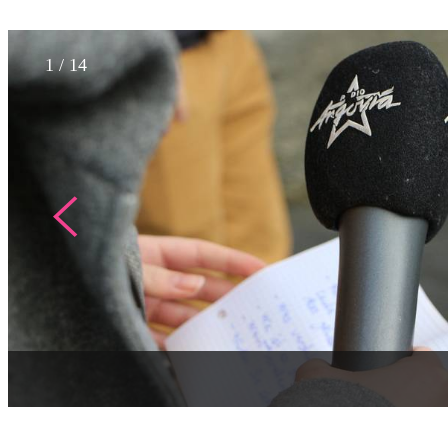
1
/
14