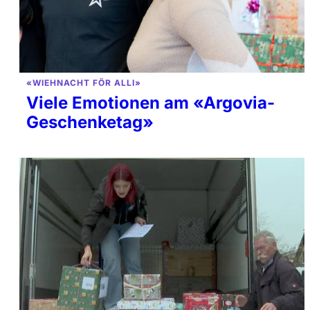
«WIEHNACHT FÖR ALLI»
Viele Emotionen am «Argovia-
Geschenketag»