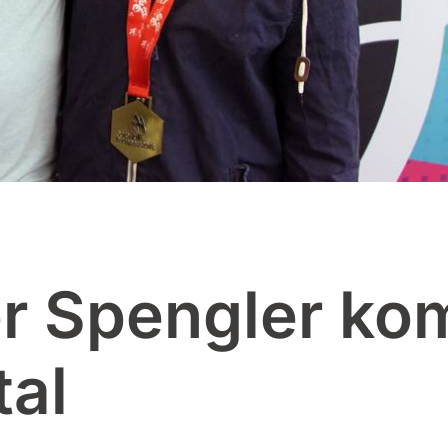
er Spengler k
tal