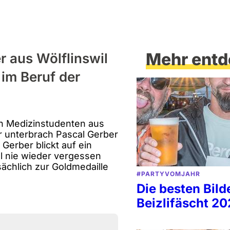
Mehr entd
 aus Wölflinswil
 im Beruf der
en Medizinstudenten aus
ür unterbrach Pascal Gerber
Gerber blickt auf ein
l nie wieder vergessen
tsächlich zur Goldmedaille
#PARTYVOMJAHR
Die besten Bil
Beizlifäscht 2