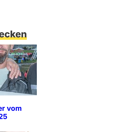
ecken
der vom
025