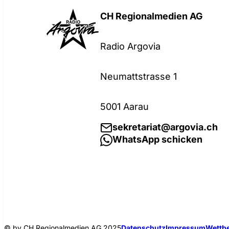
CH Regionalmedien AG
Radio Argovia
Neumattstrasse 1
5001 Aarau
sekretariat@argovia.ch
WhatsApp schicken
© by CH Regionalmedien AG 2025
Datenschutz
Impressum
Wettbe