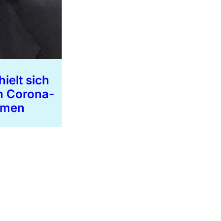
ielt sich
n Corona-
hmen