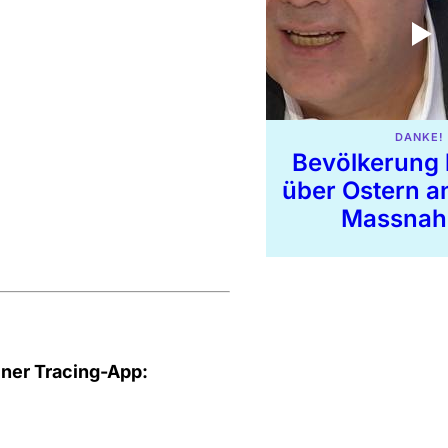
DANKE!
Bevölkerung h
über Ostern a
Massna
iner Tracing-App: