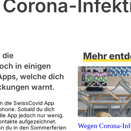
 Corona-Infekt
Mehr entd
 die
och in einigen
Apps, welche dich
ckungen warnt.
en die SwissCovid App
phone. Sobald du dich
die App jedoch nur wenig.
ontakte aufgezeichnet.
Wegen Corona-Inf
nn du in den Sommerferien