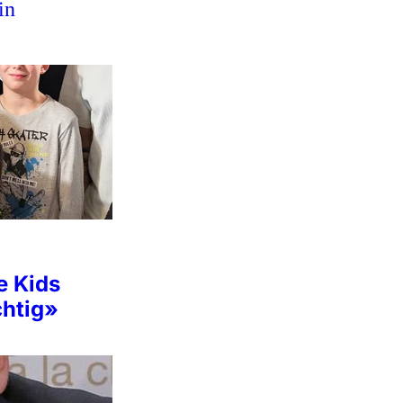
in
e Kids
chtig»