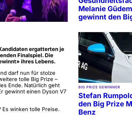
Gesundheitsfa
Melanie Güde
gewinnt den Bi
 Kandidaten ergatterten je
enden Finalspiel. Die
Gewinnt» ihres Lebens.
und darf nun für stolze
eitere tolle Big Prize –
es Ende. Natürlich geht
BIG PRIZE GEWINNER
 Er gewinnt einen Dyson V7
Stefan Rumpol
den Big Prize 
Es winken tolle Preise.
Benz