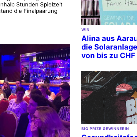
inhalb Stunden Spielzeit
tand die Finalpaarung
WIN
Alina aus Aara
die Solaranlag
von bis zu CHF
BIG PRIZE GEWINNERIN