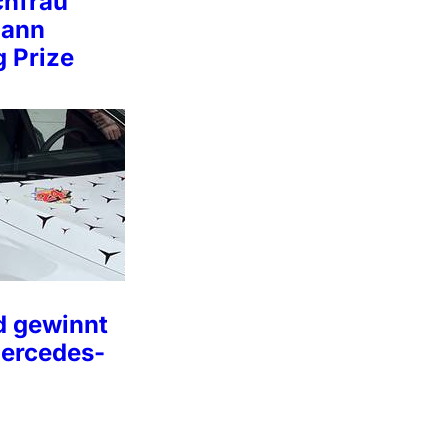
chfrau
mann
g Prize
d gewinnt
Mercedes-