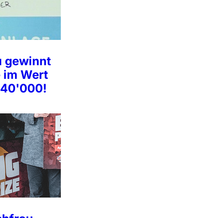
u gewinnt
e im Wert
 40'000!