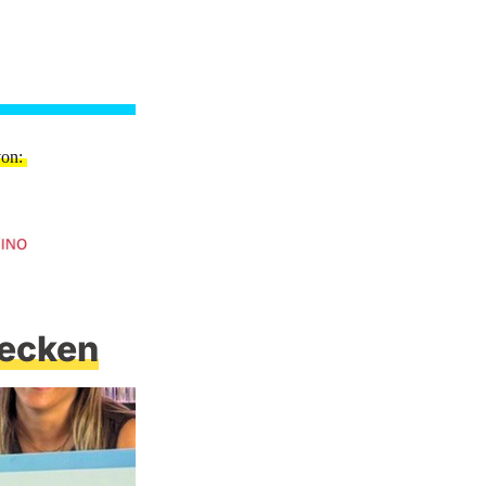
von
ecken