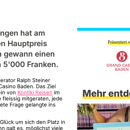
ingen hat am
n Hauptpreis
Präsentiert 
in gewann einen
n 5'000 Franken.
erator Ralph Steiner
asino Baden. Das Ziel
Mehr entd
ein von
Kontiki Reisen
im
fleissig mitgeraten, jede
ete Frage gelangte ins
Glück um sich den Platz in
n galt es, möglichst viele