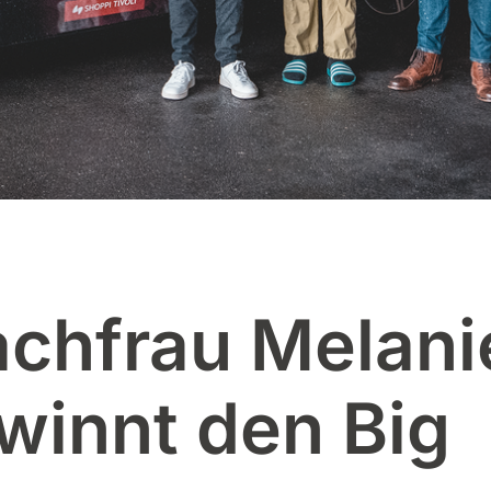
chfrau Melani
innt den Big