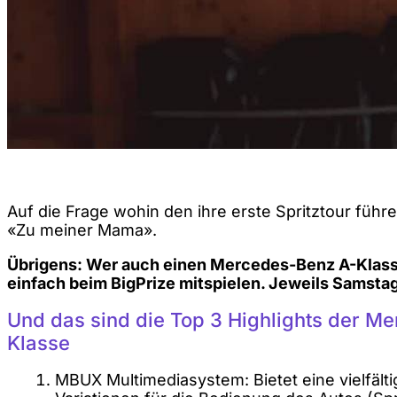
Auf die Frage wohin den ihre erste Spritztour führe
«Zu meiner Mama».
Übrigens: Wer auch einen Mercedes-Benz A-Klas
einfach beim BigPrize mitspielen. Jeweils Samstag
Und das sind die Top 3 Highlights der M
Klasse
MBUX Multimediasystem: Bietet eine vielfälti