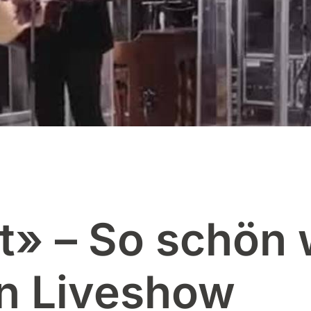
ut» – So schön
en Liveshow