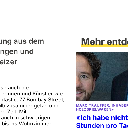
Mehr entd
dung aus dem
tungen und
eizer
 so auch die
lerinnen und Künstler wie
ntastic, 77 Bombay Street,
halb zusammengetan und
MARC TRAUFFER, INHABE
HOLZSPIELWAREN»
n Zeit. Mit
«Ich habe nich
 auch in schwierigen
 bis ins Wohnzimmer
Stunden pro Ta