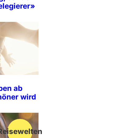
elegierer»
ben ab
chöner wird
Reisewelten