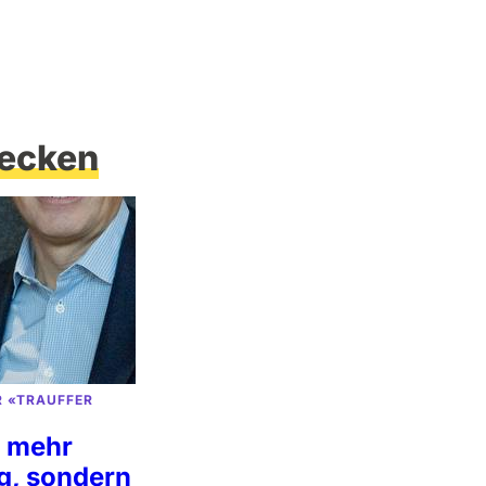
ecken
R «TRAUFFER
t mehr
g, sondern