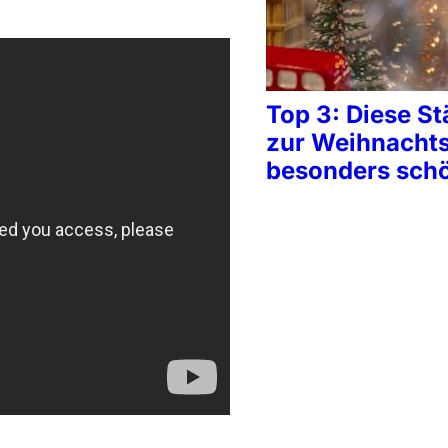
Top 3: Diese St
zur Weihnachts
besonders sch