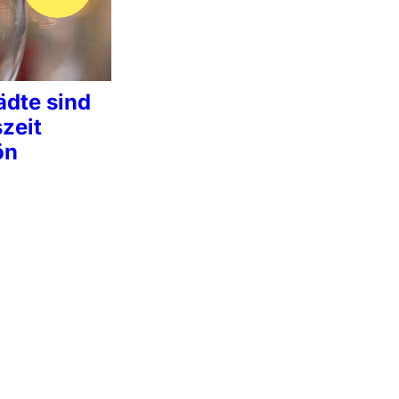
ädte sind
zeit
ön