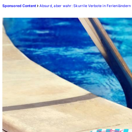
Sponsored Content
Absurd, aber wahr: Skurrile Verbote in Ferienländern 