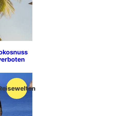
Kokosnuss
verboten
Reisewelten