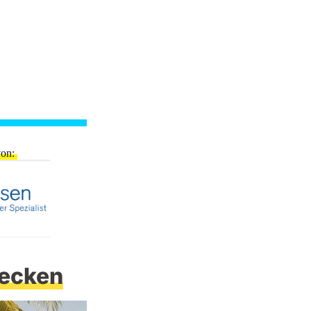
von
ecken