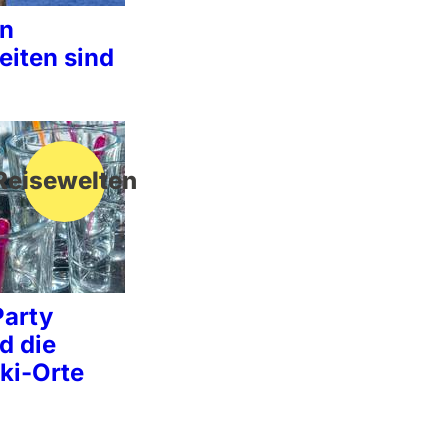
en
iten sind
Reisewelten
Party
d die
ki-Orte