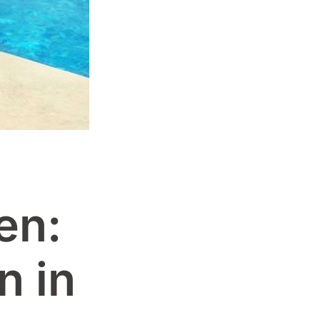
en:
n in