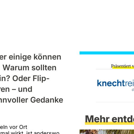
er einige können
: Warum sollten
Präsentiert 
n? Oder Flip-
ren – und
innvoller Gedanke
Mehr entd
eln vor Ort
mal wirkt, ist anderswo