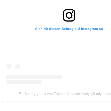
Sieh dir diesen Beitrag auf Instagram an
Ein Beitrag geteilt von Travel • Vacation • Italy (@italyadven