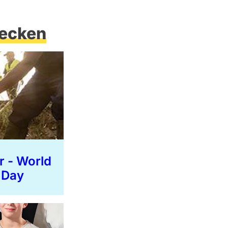
ecken
r - World
 Day