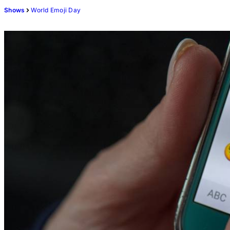
Shows
World Emoji Day