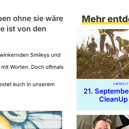
Mehr entd
ben ohne sie wäre
de ist von den
zwinkernden Smileys und
 mit Worten. Doch oftmals
Testet euch in unserem
UMWELT
21. Septembe
CleanUp