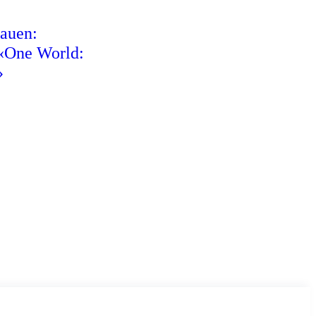
auen:
 «One World:
»