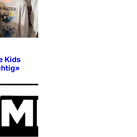
e Kids
chtig»