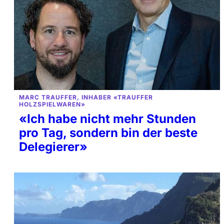
MARC TRAUFFER, INHABER «TRAUFFER
HOLZSPIELWAREN»
«Ich habe nicht mehr Stunden
pro Tag, sondern bin der beste
Delegierer»