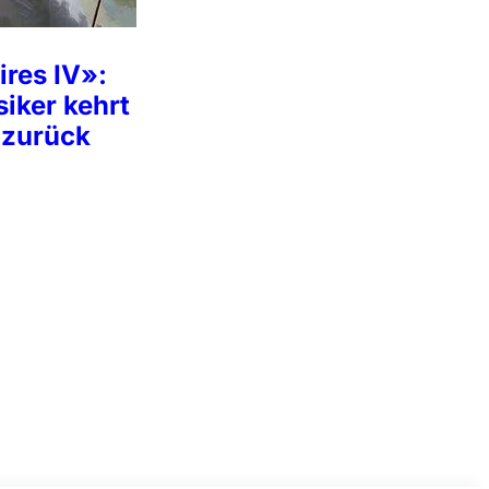
res IV»:
iker kehrt
 zurück