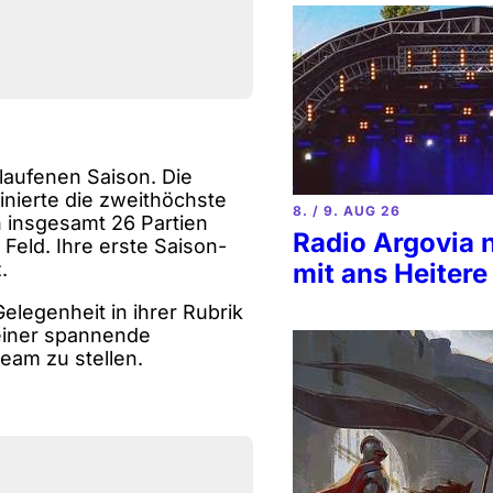
laufenen Saison. Die
nierte die zweithöchste
8. / 9. AUG 26
n insgesamt 26 Partien
Radio Argovia 
Feld. Ihre erste Saison-
.
mit ans Heitere
legenheit in ihrer Rubrik
einer spannende
eam zu stellen.