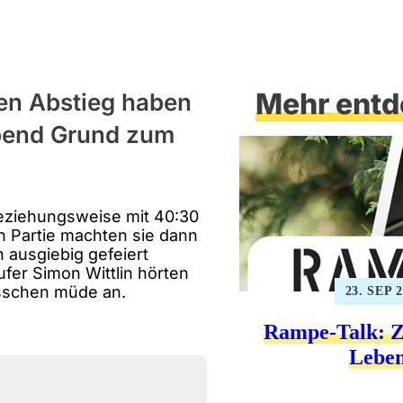
Mehr entd
en Abstieg haben
abend Grund zum
beziehungsweise mit 40:30
n Partie machten sie dann
 ausgiebig gefeiert
ufer Simon Wittlin hörten
isschen müde an.
23. SEP 
Rampe-Talk: Z
Lebe