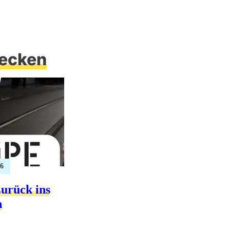
ecken
26
urück ins
n