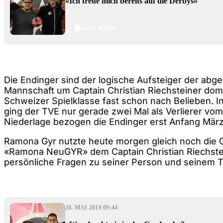
«Ich freue mich bereits auf die Derbys»
Jetzt hören
Die Endinger sind der logische Aufsteiger der abge
Mannschaft um Captain Christian Riechsteiner domi
Schweizer Spielklasse fast schon nach Belieben. I
ging der TVE nur gerade zwei Mal als Verlierer vom 
Niederlage bezogen die Endinger erst Anfang März
Ramona Gyr nutzte heute morgen gleich noch die Ge
«Ramona NeuGYR» dem Captain Christian Riechst
persönliche Fragen zu seiner Person und seinem T
20. MAI 2019 09:44