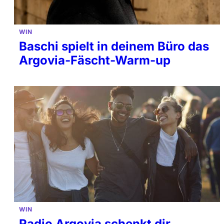
WIN
Baschi spielt in deinem Büro das
Argovia-Fäscht-Warm-up
WIN
Radio Argovia schenkt dir