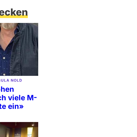
ecken
SULA NOLD
ohen
ch viele M-
e ein»