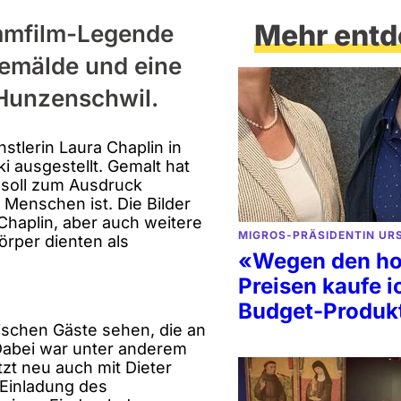
Mehr entd
ummfilm-Legende
 Gemälde und eine
 Hunzenschwil.
stlerin Laura Chaplin in
 ausgestellt. Gemalt hat
 soll zum Ausdruck
 Menschen ist. Die Bilder
Chaplin, aber auch weitere
MIGROS-PRÄSIDENTIN UR
örper dienten als
«Wegen den h
Preisen kaufe i
Budget-Produkt
lischen Gäste sehen, die an
Dabei war unter anderem
zt neu auch mit Dieter
 Einladung des