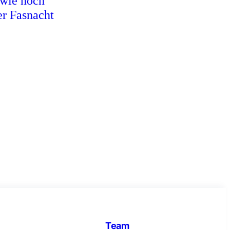
 wie noch
er Fasnacht
Team