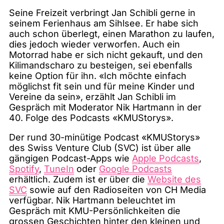
Seine Freizeit verbringt Jan Schibli gerne in
seinem Ferienhaus am Sihlsee. Er habe sich
auch schon überlegt, einen Marathon zu laufen,
dies jedoch wieder verworfen. Auch ein
Motorrad habe er sich nicht gekauft, und den
Kilimandscharo zu besteigen, sei ebenfalls
keine Option für ihn. «Ich möchte einfach
möglichst fit sein und für meine Kinder und
Vereine da sein», erzählt Jan Schibli im
Gespräch mit Moderator Nik Hartmann in der
40. Folge des Podcasts «KMUStorys».
Der rund 30-minütige Podcast «KMUStorys»
des Swiss Venture Club (SVC) ist über alle
gängigen Podcast-Apps wie
Apple Podcasts
,
Spotify
,
TuneIn
oder
Google Podcasts
erhältlich. Zudem ist er über die
Website des
SVC
sowie auf den Radioseiten von CH Media
verfügbar. Nik Hartmann beleuchtet im
Gespräch mit KMU-Persönlichkeiten die
grossen Geschichten hinter den kleinen und