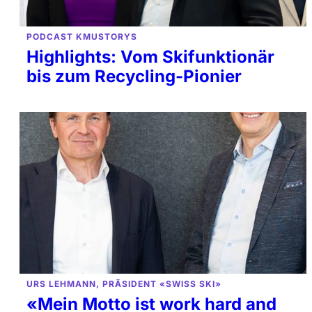
PODCAST KMUSTORYS
Highlights: Vom Skifunktionär
bis zum Recycling-Pionier
URS LEHMANN, PRÄSIDENT «SWISS SKI»
«Mein Motto ist work hard and