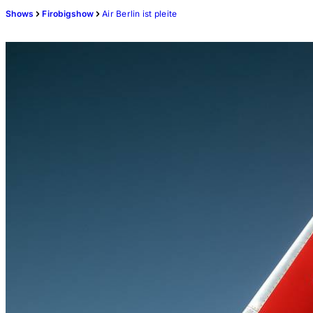
Shows
Firobigshow
Air Berlin ist pleite