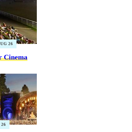
 AUG 26
r Cinema
 26