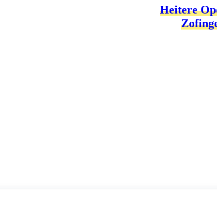
Heitere Op
Zofing