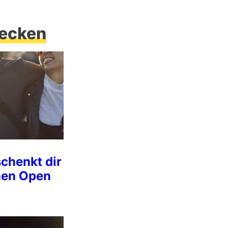
ecken
chenkt dir
inen Open