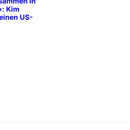
usammen in
»: Kim
 einen US-