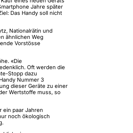
m Kauf eines neuen Geräts
 Smartphone Jahre später
iel: Das Handy soll nicht
ytz, Nationalrätin und
nen ähnlichen Weg
hende Vorstösse
öhe. «Die
edenklich. Oft werden die
ate-Stopp dazu
ei Handy Nummer 3
lung dieser Geräte zu einer
der Wertstoffe muss, so
r ein paar Jahren
nur noch ökologisch
g.