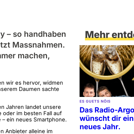
Mehr entd
dy – so handhaben
jetzt Massnahmen.
immer machen,
n wir es hervor, widmen
 unserem Daumen sachte
ES GUETS NÖIS
gen Jahren landet unsere
Das Radio-Arg
e oder im besten Fall auf
wünscht dir ein
e – ein neues Smartphone.
neues Jahr.
 Anbieter alleine im