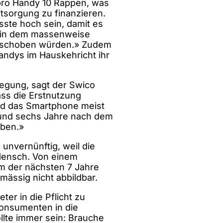
pro Handy 10 Rappen, was
ntsorgung zu finanzieren.
sste hoch sein, damit es
, in dem massenweise
erschoben würden.» Zudem
ndys im Hauskehricht ihr
legung, sagt der Swico
ass die Erstnutzung
ird das Smartphone meist
rund sechs Jahre nach dem
eben.»
nvernünftig, weil die
 Hensch. Von einem
em der nächsten 7 Jahre
nmässig nicht abbildbar.
ter in die Pflicht zu
onsumenten in die
llte immer sein: Brauche