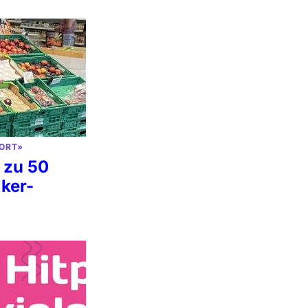
ORT»
 zu 50
iker-