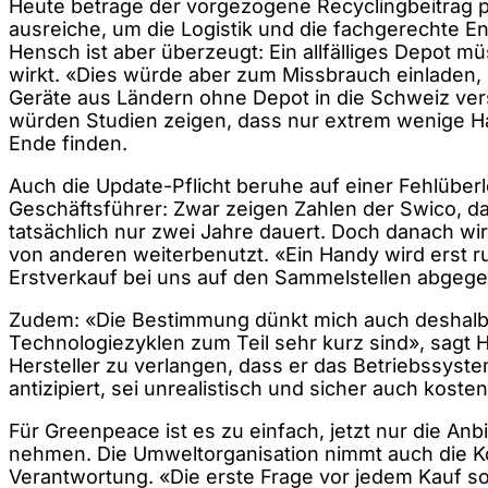
Heute betrage der vorgezogene Recyclingbeitrag 
ausreiche, um die Logistik und die fachgerechte E
Hensch ist aber überzeugt: Ein allfälliges Depot mü
wirkt. «Dies würde aber zum Missbrauch einladen
Geräte aus Ländern ohne Depot in die Schweiz v
würden Studien zeigen, dass nur extrem wenige Ha
Ende finden.
Auch die Update-Pflicht beruhe auf einer Fehlüber
Geschäftsführer: Zwar zeigen Zahlen der Swico, d
tatsächlich nur zwei Jahre dauert. Doch danach w
von anderen weiterbenutzt. «Ein Handy wird erst 
Erstverkauf bei uns auf den Sammelstellen abgeg
Zudem: «Die Bestimmung dünkt mich auch deshalb u
Technologiezyklen zum Teil sehr kurz sind», sagt
Hersteller zu verlangen, dass er das Betriebssyst
antizipiert, sei unrealistisch und sicher auch koste
Für Greenpeace ist es zu einfach, jetzt nur die Anbie
nehmen. Die Umweltorganisation nimmt auch die K
Verantwortung. «Die erste Frage vor jedem Kauf so