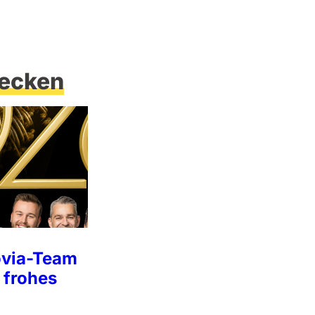
ecken
ovia-Team
 frohes