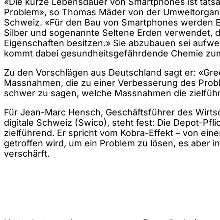
«Die kurze Lebensdauer von Smartphones ist tatsä
Problem», so Thomas Mäder von der Umweltorgan
Schweiz. «Für den Bau von Smartphones werden E
Silber und sogenannte Seltene Erden verwendet, d
Eigenschaften besitzen.» Sie abzubauen sei aufw
kommt dabei gesundheitsgefährdende Chemie zum
Zu den Vorschlägen aus Deutschland sagt er: «Gree
Massnahmen, die zu einer Verbesserung des Probl
schwer zu sagen, welche Massnahmen die zielführ
Für Jean-Marc Hensch, Geschäftsführer des Wirtsc
digitale Schweiz (Swico), steht fest: Die Depot-Pflic
zielführend. Er spricht vom Kobra-Effekt – von ei
getroffen wird, um ein Problem zu lösen, es aber i
verschärft.