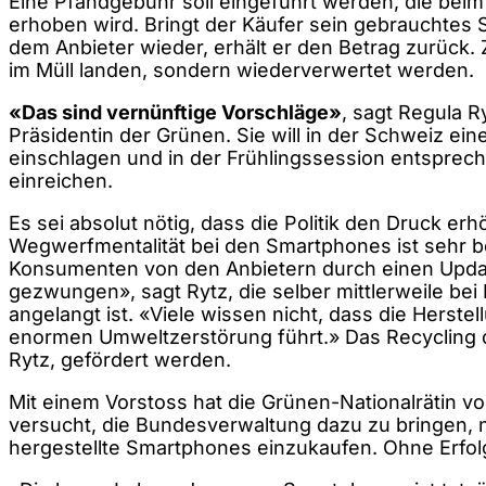
Eine Pfandgebühr soll eingeführt werden, die bei
erhoben wird. Bringt der Käufer sein gebrauchtes
dem Anbieter wieder, erhält er den Betrag zurück. Z
im Müll landen, sondern wiederverwertet werden.
«Das sind vernünftige Vorschläge»
, sagt Regula R
Präsidentin der Grünen. Sie will in der Schweiz ei
einschlagen und in der Frühlingssession entsprec
einreichen.
Es sei absolut nötig, dass die Politik den Druck erh
Wegwerfmentalität bei den Smartphones ist sehr b
Konsumenten von den Anbietern durch einen Upd
gezwungen», sagt Rytz, die selber mittlerweile b
angelangt ist. «Viele wissen nicht, dass die Herstel
enormen Umweltzerstörung führt.» Das Recycling 
Rytz, gefördert werden.
Mit einem Vorstoss hat die Grünen-Nationalrätin vo
versucht, die Bundesverwaltung dazu zu bringen, 
hergestellte Smartphones einzukaufen. Ohne Erfol