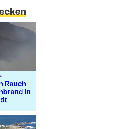
ecken
A
on Rauch
chbrand in
dt