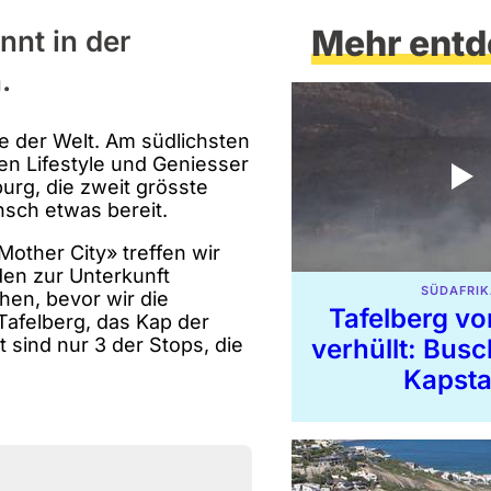
Mehr entd
nnt in der
.
e der Welt. Am südlichsten
en Lifestyle und Geniesser
burg, die zweit grösste
nsch etwas bereit.
other City» treffen wir
den zur Unterkunft
SÜDAFRIK
hen, bevor wir die
Tafelberg v
afelberg, das Kap der
verhüllt: Bus
 sind nur 3 der Stops, die
Kapsta