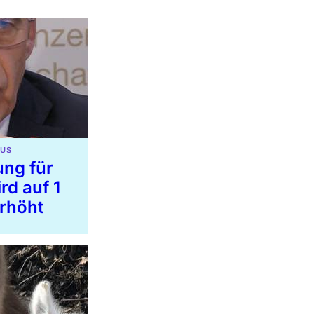
RUS
ung für
rd auf 1
erhöht