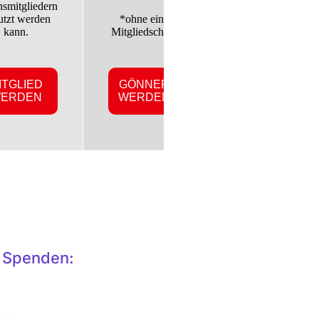
nsmitgliedern
*ohne eine
utzt werden
*ohne eine
Mitgliedschaft.
kann.
Mitgliedschaft.
ITGLIED
GÖNNER
SPENDEN
ERDEN
WERDEN
d Spenden: