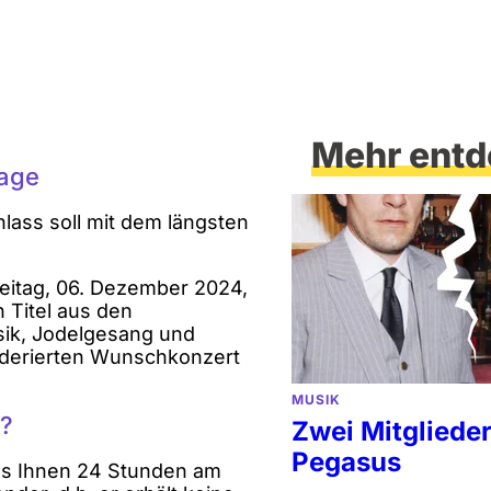
Mehr entd
tage
lass soll mit dem längsten
eitag, 06. Dezember 2024,
 Titel aus den
sik, Jodelgesang und
oderierten Wunschkonzert
MUSIK
n?
Zwei Mitglieder
Pegasus
as Ihnen 24 Stunden am