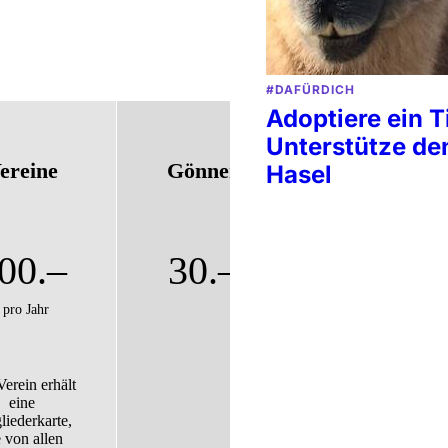
#DAFÜRDICH
Adoptiere ein Ti
Unterstütze de
ereine
Gönner
Spenden
Hasel
00.–
30.–
freier
Betrag
/ pro Jahr
erein erhält
eine
liederkarte,
e von allen