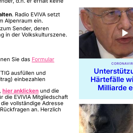
nder, d.h. er erhält keine
alten
. Radio EVIVA setzt
im Alpenraum ein.
zum Sender, deren
 in der Volkskulturszene.
nnen Sie das
Formular
CORONAVI
Unterstütz
YTIG ausfüllen und
Härtefälle wi
itrag) einbezahlen
Milliarde 
,
hier anklicken
und die
r die EVIVIA Mitgliedschaft
 die vollständige Adresse
 Rückfragen an. Herzlich