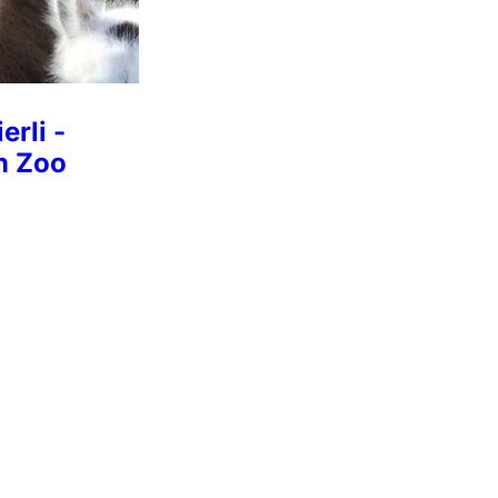
erli -
n Zoo