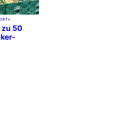
ORT»
 zu 50
iker-