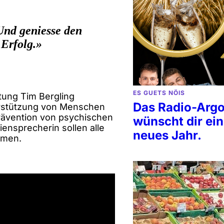
Und geniesse den
 Erfolg.»
ES GUETS NÖIS
tung Tim Bergling
Das Radio-Arg
terstützung von Menschen
rävention von psychischen
wünscht dir ein
iensprecherin sollen alle
neues Jahr.
mmen.