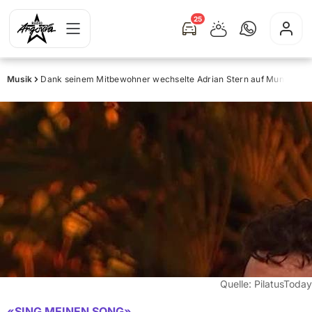
25
Musik
Dank seinem Mitbewohner wechselte Adrian Stern auf Mundart
Quelle:
PilatusToday
«SING MEINEN SONG»