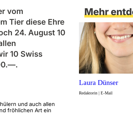
Mehr entd
ier vom
m Tier diese Ehre
och 24. August 10
allen
wir 10 Swiss
00.—.
Laura Dünser
Redaktorin | E-Mail
chülern und auch allen
 fröhlichen Art ein