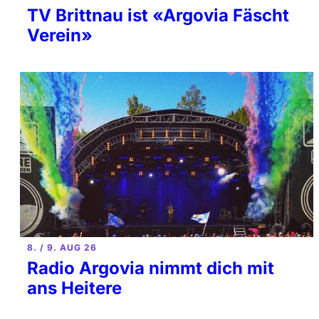
TV Brittnau ist «Argovia Fäscht
Verein»
8. / 9. AUG 26
Radio Argovia nimmt dich mit
ans Heitere