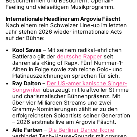
Besucherinnen und Besuchern, Openair-
Feeling und vielseitigem Musikprogramm.
Internationale Headliner am Argovia Fäscht
Nach einem rein Schweizer Line-up im letzten
Jahr stehen 2026 wieder internationale Acts
auf der Bühne:
Kool Savas
– Mit seinem radikal-ehrlichen
Battlerap gilt der
deutsche Rapper
seit
Jahren als «King of Rap». Fünf Nummer-1-
Alben in Folge sowie zahlreiche Gold- und
Platinauszeichnungen sprechen für sich.
Ray Dalton
–
Der US-amerikanische Singer-
Songwriter
überzeugt mit kraftvoller Stimme
und charismatischer Bühnenpräsenz. Mit
über vier Milliarden Streams und zwei
Grammy-Nominierungen zählt er zu den
erfolgreichsten Soloartists seiner Generation
– 2026 erstmals live am Argovia Fäscht.
Alle Farben
–
Die Berliner Dance-Ikone
verbindet Tech-House-Sounds mit grossen